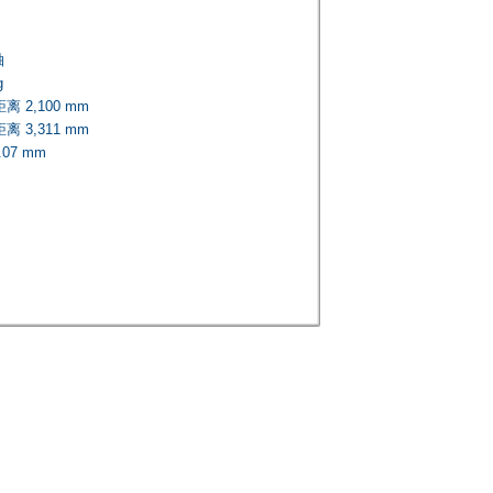
轴
g
 2,100 mm
 3,311 mm
07 mm